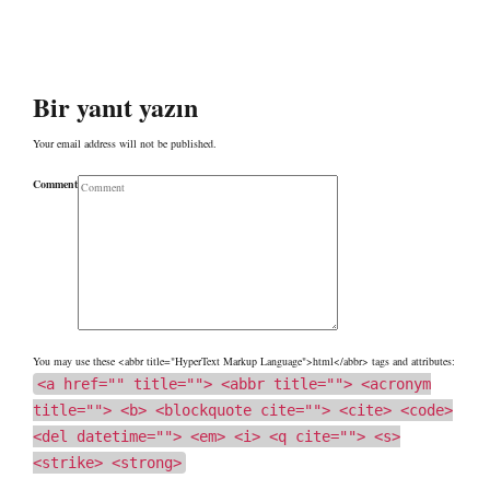
Bir yanıt yazın
Your email address will not be published.
Comment
You may use these <abbr title="HyperText Markup Language">html</abbr> tags and attributes:
<a href="" title=""> <abbr title=""> <acronym
title=""> <b> <blockquote cite=""> <cite> <code>
<del datetime=""> <em> <i> <q cite=""> <s>
<strike> <strong>