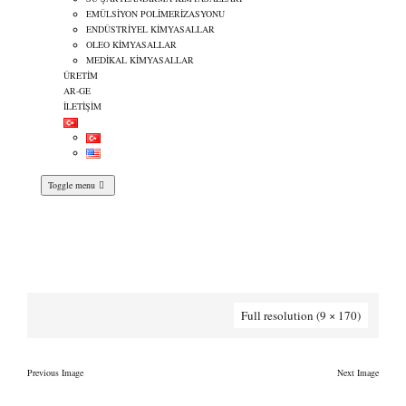
EMÜLSİYON POLİMERİZASYONU
ENDÜSTRİYEL KİMYASALLAR
OLEO KİMYASALLAR
MEDİKAL KİMYASALLAR
ÜRETİM
AR-GE
İLETİŞİM
Toggle menu
dvider
→
dvider
Full resolution (9 × 170)
Previous Image
Next Image