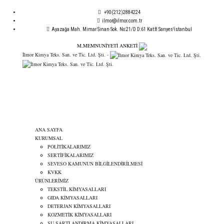
+90(212)2884224
ilmor@ilmor.com.tr
Ayazağa Mah. Mimar Sinan Sok. No:21/D D:61 Kat:8 Sarıyer/İstanbul
M.MEMNUNİYETİ ANKETİ
İlmor Kimya Teks. San. ve Tic. Ltd. Şti. -
GÜVENLİ ÖDEME
ANA SAYFA
KURUMSAL
POLİTİKALARIMIZ
SERTİFİKALARIMIZ
SEVESO KAMUNUN BİLGİLENDİRİLMESİ
KVKK
ÜRÜNLERİMİZ
TEKSTİL KİMYASALLARI
GIDA KİMYASALLARI
DETERJAN KİMYASALLARI
KOZMETİK KİMYASALLARI
SU ŞARTLANDIRMA KİMYASALLARI